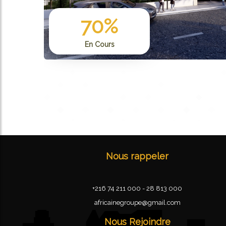
70
%
En Cours
Nous rappeler
+216 74 211 000 - 28 813 000
africainegroupe@gmail.com
Nous Rejoindre