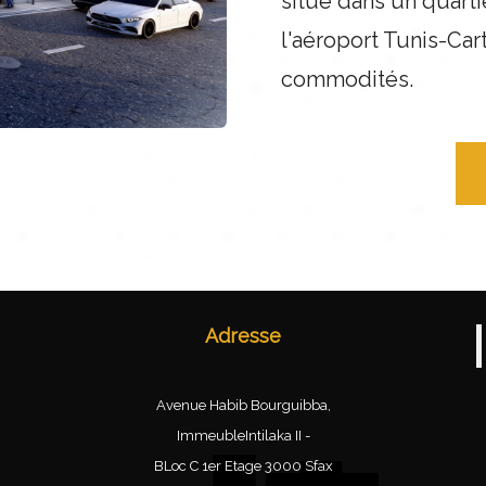
situé dans un quarti
l'aéroport Tunis-Car
commodités.
Adresse
Avenue Habib Bourguibba,
ImmeubleIntilaka II -
BLoc C 1er Etage 3000 Sfax