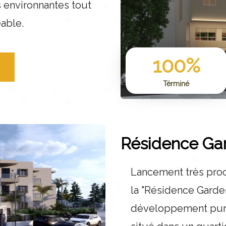
 environnantes tout
éable.
100
%
Términé
Résidence Ga
Lancement très proc
la "Résidence Garden
développement pure